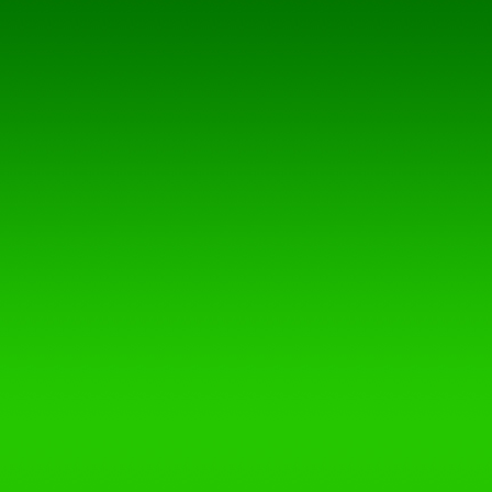
den Besitzrechten der jewei
Allein aufgrund der bloßen 
ziehen, dass Markenzeichen 
geschützt sind! Das Copyrig
selbst erstellte Objekte blei
Eine Vervielfältigung oder
Tondokumente, Videosequen
elektronischen oder gedruck
ausdrückliche Zustimmung de
4. Datenschutz
Sofern innerhalb des Intern
Eingabe persönlicher oder g