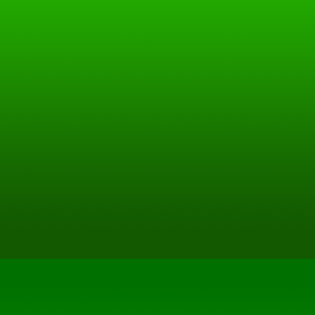
auf welche verwiesen wurde,
auf die jeweilige Veröffentl
3. Urheber- und Kennzeich
Der Autor ist bestrebt, in a
Urheberrechte der verwende
Tondokumente, Videosequen
ihm selbst erstellte Bilder
Videosequenzen und Texte z
Grafiken, Tondokumente, V
zurückzugreifen. Alle inner
genannten und ggf. durch D
Warenzeichen unterliegen u
Bestimmungen des jeweils 