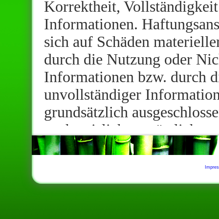
Korrektheit, Vollständigkeit
Informationen. Haftungsans
sich auf Schäden materieller
durch die Nutzung oder Nic
Informationen bzw. durch d
unvollständiger Informatio
grundsätzlich ausgeschlosse
nachweislich vorsätzliches 
vorliegt. Alle Angebote sin
Der Autor behält es sich aus
Impre
oder das gesamte Angebot 
verändern, zu ergänzen, zu 
zeitweise oder endgültig ein