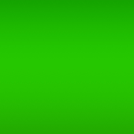
keinerlei Einfluss. Deshalb 
ausdrücklich von allen Inhal
Seiten, die nach der Linkse
Feststellung gilt für alle in
Internetangebotes gesetzten
Fremdeinträge in vom Autor
Diskussionsforen, Linkverze
allen anderen Formen von D
externe Schreibzugriffe mögl
oder unvollständige Inhalte
aus der Nutzung oder Nicht
Informationen entstehen, haf