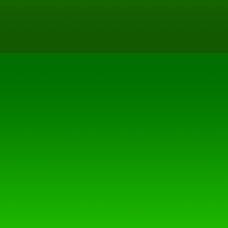
ausdrücklich vorbehalten.
5. Rechtswirksamkeit diese
Dieser Haftungsausschluss is
zu betrachten, von dem aus 
Sofern Teile oder einzelne 
geltenden Rechtslage nicht,
entsprechen sollten, bleibe
in ihrem Inhalt und ihrer G