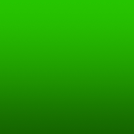
(Emailadressen, Namen, Ansc
Preisgabe dieser Daten seit
freiwilliger Basis. Die In
angebotenen Dienste ist - s
zumutbar - auch ohne Angab
Angabe anonymisierter Dat
gestattet. Die Nutzung der
vergleichbarer Angaben ver
Postanschriften, Telefon-
Emailadressen durch Dritte
ausdrücklich angeforderten I
Rechtliche Schritte gegen 
Spam-Mails bei Verstössen 