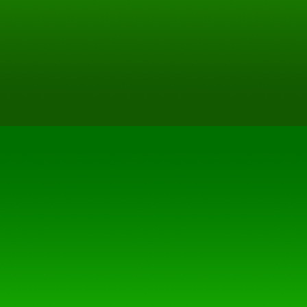
2. Verweise und Links
Bei direkten oder indirekt
("Hyperlinks"), die außerh
des Autors liegen, würde ei
ausschließlich in dem Fall i
von den Inhalten Kenntnis 
und zumutbar wäre, die Nut
Inhalte zu verhindern. Der A
dass zum Zeitpunkt der Link
auf den zu verlinkenden Sei
aktuelle und zukünftige Gest
Urheberschaft der verlinkte